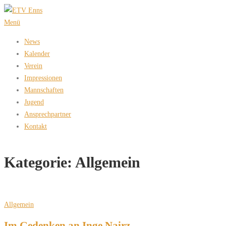
Zum
Inhalt
Menü
springen
News
Kalender
Verein
Impressionen
Mannschaften
Jugend
Ansprechpartner
Kontakt
Kategorie:
Allgemein
Allgemein
Im Gedenken an Inge Nairz