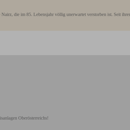
irz, die im 85. Lebensjahr völlig unerwartet verstorben ist. Seit ihr
sanlagen Oberösterreichs!