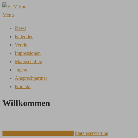
Zum
Inhalt
Menü
springen
News
Kalender
Verein
Impressionen
Mannschaften
Jugend
Ansprechpartner
Kontakt
Willkommen
Platzsanierung - Belagsentscheidung
Platzreservierung