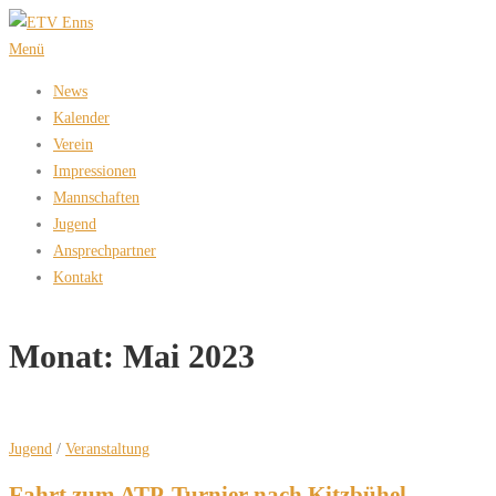
Zum
Inhalt
Menü
springen
News
Kalender
Verein
Impressionen
Mannschaften
Jugend
Ansprechpartner
Kontakt
Monat:
Mai 2023
Jugend
/
Veranstaltung
Fahrt zum ATP-Turnier nach Kitzbühel