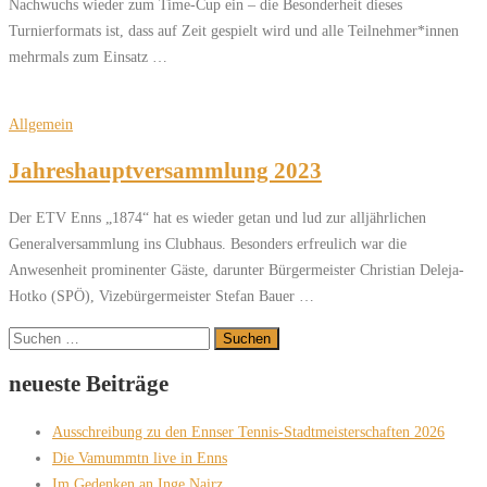
Nachwuchs wieder zum Time-Cup ein – die Besonderheit dieses
Turnierformats ist, dass auf Zeit gespielt wird und alle Teilnehmer*innen
mehrmals zum Einsatz …
Allgemein
Jahreshauptversammlung 2023
Der ETV Enns „1874“ hat es wieder getan und lud zur alljährlichen
Generalversammlung ins Clubhaus. Besonders erfreulich war die
Anwesenheit prominenter Gäste, darunter Bürgermeister Christian Deleja-
Hotko (SPÖ), Vizebürgermeister Stefan Bauer …
Suchen
nach:
neueste Beiträge
Ausschreibung zu den Ennser Tennis-Stadtmeisterschaften 2026
Die Vamummtn live in Enns
Im Gedenken an Inge Nairz