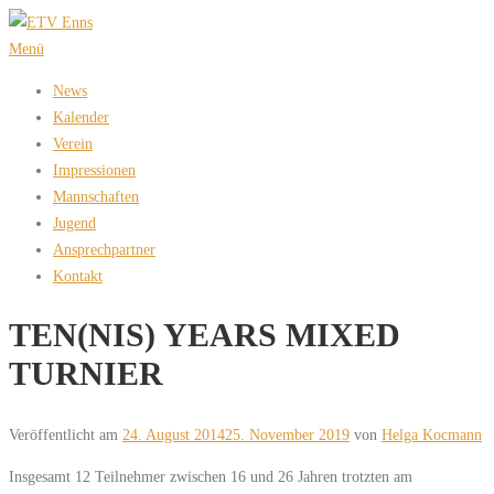
Zum
Inhalt
Menü
springen
News
Kalender
Verein
Impressionen
Mannschaften
Jugend
Ansprechpartner
Kontakt
TEN(NIS) YEARS MIXED
TURNIER
Veröffentlicht am
24. August 2014
25. November 2019
von
Helga Kocmann
Insgesamt 12 Teilnehmer zwischen 16 und 26 Jahren trotzten am