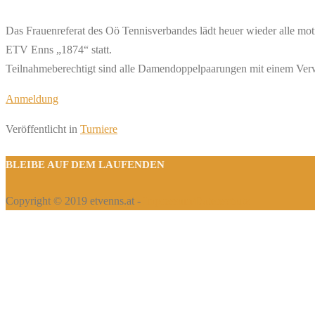
Das Frauenreferat des Oö Tennisverbandes lädt heuer wieder alle mo
ETV Enns „1874“ statt.
Teilnahmeberechtigt sind alle Damendoppelpaarungen mit einem Verwa
Anmeldung
Veröffentlicht in
Turniere
BLEIBE AUF DEM LAUFENDEN
Copyright © 2019 etvenns.at -
Impressum/Datenschutz